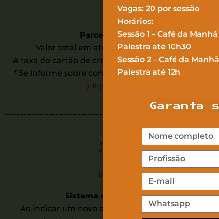
Vagas: 20 por sessão
Horários:
Sessão 1 – Café da Manhã
Parcelamento:
Palestra até 10h30
Valor total em até 10 vezes sem juros.
Sessão 2 –
Café da Manhã 
A taxa do cartão de crédito será por nossa conta.
Palestra até 12h
* Se informe sobre condições no boleto bancário
(clique aqui)
Garanta 
Sistema de Indicação:
Ao indicar um novo aluno que se matricule, o