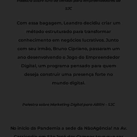
Palestra sobre funil de vendas para empreendedores de
SJC
Com essa bagagem, Leandro decidiu criar um
método estruturado para transformar
conhecimento em negócios lucrativos. Junto
com seu irmão, Bruno Cipriano, passaram um
ano desenvolvendo o Jogo do Empreendedor
Digital, um programa pensado para quem
deseja construir uma presença forte no
mundo digital.
Palestra sobre Marketing Digital para ABRH - SJC
No início da Pandemia a sede da NãoAgência! na Av.
Cassiopéia em São José dos Campos teve que ser