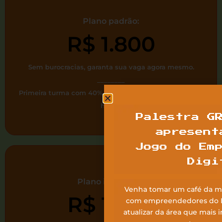
Plano padrão:
R$ 1.800
Sem burocracias, garanta sua vaga agora mesmo.
________
Primeira turma com 40% de desconto, apenas R$60,00
h/aula
Palestra G
apresent
Jogo do Em
Digi
Plano indicação:
Venha tomar um café da m
R$ 1.500
com empreendedores do Li
atualizar da área que mais