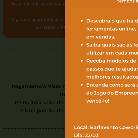
tempos a
Seja indicado ou reinvidique para receber um desconto
________
A grande oportunidade é entrar em duplas para ganhar
Descubra o que há 
de R$300 à R$600 de desconto.
ferramentas online, 
em vendas.
Saiba quais são as 
utilizar em cada m
Receba modelos de p
passos que te ajuda
melhores resultados
Entenda como será 
Pagamento à Vista no Pix (com desconto de
do Jogo do Empreen
R$300)
vencê-lo!
Plano indicação: de R$ 1.500 por R$1.200 ou
Plano padrão: de R$ 1.800 por R$1.500.
Local: Barlavento Cowork
Dia: 22/03